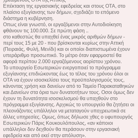
Επέκταση της εργασιακής εφεδρείας και στους ΟΤΑ, στο
πλαίσιο εξυγίανσης των δήμων, σχεδιάζει το επόμενο
διάστημα η κυβέρνηση.
Οπως είναι γνωστό, οι εργαζόμενοι στην Αυτοδιοίκηση
φθάνουν τις 100.000. Σε πρώτη φάση ..
στο καθεστώς θα υπαχθεί ένας μικρός αριθμών δήμων -
περί τους 15 με 20 - που βρίσκονται κυρίως στην Αττική
(Πειραιάς, Φυλή, Μενίδι) και οι οποίοι διαπιστωμένα έχουν
υπεράριθμο προσωπικό. Το μέτρο όταν εφαρμοστεί θα
αφορά περίπου 2.000 εργαζόμενους αορίστου χρόνου.
Το υπουργείο Εσωτερικών ενεργοποιεί το πρόγραμμα
εξυγίανσης επιδιώκοντας έως το τέλος του χρόνου όλοι οι
ΟΤΑ να έχουν ισοσκελίσει τους προϋπολογισμούς τους,
κάνοντας χρήση και δανείων από το Ταμείο Παρακαταθηκών
και Δανείων στα όρια των δυνατοτήτων τους. Οσοι όμως δεν
έχουν τη δυνατότητα ισοσκελισμού θα υπαχθούν στο
πρόγραμμα εξυγίανσης. Αρχικώς το υπουργείο θα ζητήσει οι
πλεονάζοντες υπάλληλοι να μεταταγούν υποχρεωτικά σε
άλλες υπηρεσίες. Ομως, όπως δήλωσε χθες ο υφυπουργός
Εσωτερικών Πάρις Κουκουλόπουλος, «αν κάποιοι
υπάλληλοι δεν δεχθούν θα περάσουν στην εργασιακή
εφεδρεία και από εκεί στην απόλυση».