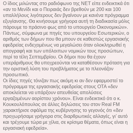
Ο ίδιος μιλώντας στο ραδιόφωνο της ΝΕΤ είπε ενδεικτικά ότι
«αν το Μενίδι και ο Πειραιάς δεν βρεθούν με 200 και 100
υπαλλήλους λιγότερους δεν βγαίνουν με κανένα πρόγραμμα
εξυγίανσης. Θα κινήσουμε γρήγορα αυτή τη διαδικασία μόλις
πάρουμε το πράσινο φως από το υπουργείο Οικονομικών».
Πάντως, σύμφωνα με πηγές του υπουργείου Εσωτερικών, ο
αριθμός των δήμων που θα μπουν σε καθεστώς εργασιακής
εφεδρείας ενδεχομένως να μεγαλώσει όταν ολοκληρωθεί η
απογραφή και των υπόλοιπων νομικών τους προσώπων,
περί τα τέλη Σεπτεμβρίου. Οι δήμοι που θα έχουν
υπεράριθμους θα υποχρεούνται να καταθέσουν πρόταση για
την οριστική λύση του προβλήματος με το πλεονάζον
προσωπικό.
Οι ίδιες πηγές τόνιζαν πως ακόμη κι αν δεν εφαρμοστεί το
πρόγραμμα της εργασιακής εφεδρείας στους ΟΤΑ «δεν
αποκλείεται να υπάρξουν απευθείας απολύσεις
εργαζομένων αορίστου χρόνου». Είναι ενδεικτικό ότι ο κ.
Κουκουλόπουλος σε άλλες δηλώσεις του στον Real FM
χαρακτήρισε σφάλμα της κυβέρνησης το γεγονός ότι «δεν
προχωρήσαμε γρήγορα στις διαρθρωτικές αλλαγές, γι' αυτό
και τρέχουμε τώρα με χίλια, σε κρίσιμα θέματα, όπως είναι η
εργασιακή εφεδρεία».