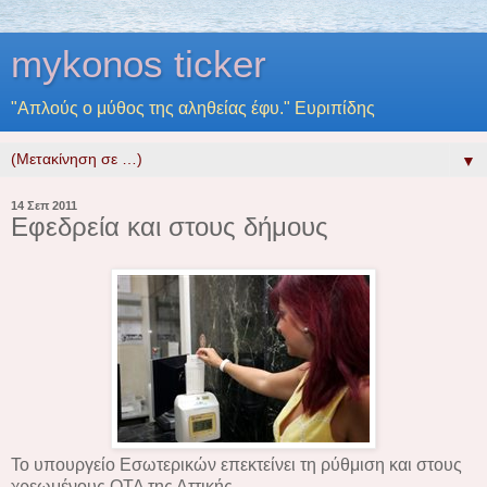
mykonos ticker
"Απλούς ο μύθος της αληθείας έφυ." Ευριπίδης
▼
14 Σεπ 2011
Εφεδρεία και στους δήμους
Το υπουργείο Εσωτερικών επεκτείνει τη ρύθμιση και στους
χρεωμένους ΟΤΑ της Αττικής