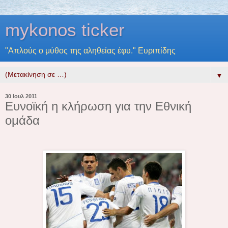
mykonos ticker
"Απλούς ο μύθος της αληθείας έφυ." Ευριπίδης
▼
30 Ιουλ 2011
Ευνοϊκή η κλήρωση για την Εθνική
ομάδα