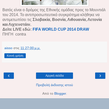
Βατός είναι ο δρόμος της Εθνικής ομάδας προς το Μουντιάλ
του 2014. Το αντιπροσωπευτικό συγκρότημα κλήθηκε να
αντιμετωπίσει τις
Σλοβακία,
Βοσνία,
Λιθουανία, Λετονία
και Λιχτενστάιν.
Δείτε LIVE εδώ:
FIFA WORLD CUP 2014 DRAW
ΠΗΓΗ contra
aisso
στις
11:27:00 μ.μ.
Κοινή χρήση
‹
›
Αρχική σελίδα
Προβολή έκδοσης ιστού
Από το
Blogger
.