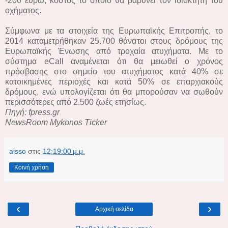
-200 ευρώ, κόστος το οποίο θα βαρύνει τον ιδιοκτήτη του
οχήματος.
Σύμφωνα με τα στοιχεία της Ευρωπαϊκής Επιτροπής, το
2014 καταμετρήθηκαν 25.700 θάνατοι στους δρόμους της
Ευρωπαϊκής Ένωσης από τροχαία ατυχήματα. Με το
σύστημα eCall αναμένεται ότι θα μειωθεί ο χρόνος
πρόσβασης στο σημείο του ατυχήματος κατά 40% σε
κατοικημένες περιοχές και κατά 50% σε επαρχιακούς
δρόμους, ενώ υπολογίζεται ότι θα μπορούσαν να σωθούν
περισσότερες από 2.500 ζωές ετησίως.
Πηγή: fpress.gr
NewsRoom Mykonos Ticker
aisso
στις
12:19:00 μ.μ.
Κοινή χρήση
‹
›
Αρχική σελίδα