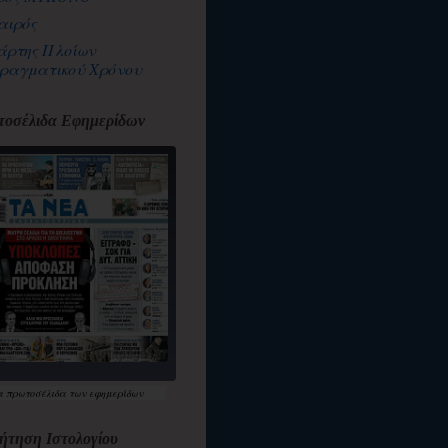
αιρός
άρτης Πλοίων
ραγματικού Χρόνου
οσέλιδα Εφημερίδων
α
πρωτοσέλιδα
των εφημερίδων
ήτηση Ιστολογίου