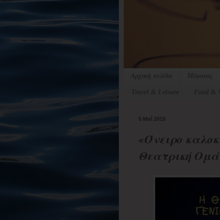
Αρχική σελίδα
Μύκονος
Travel & Leisure
Food & 
5 Μαΐ 2015
«Όνειρο καλοκ
Θεατρική Ομάδ