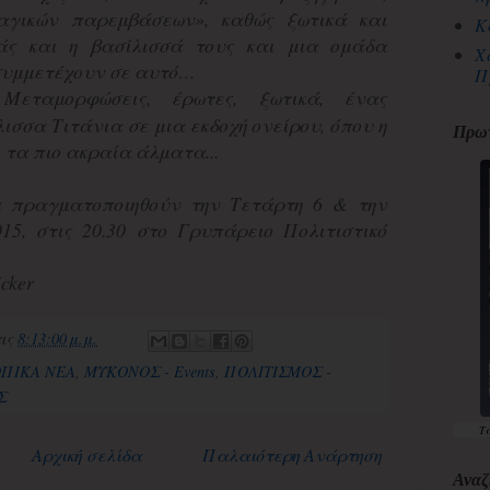
αγικών παρεμβάσεων», καθώς ξωτικά και
Κ
ιάς και η βασίλισσά τους και μια ομάδα
Χ
συμμετέχουν σε αυτό…
Π
;
Μεταμορφώσεις, έρωτες, ξωτικά, ένας
λισσα Τιτάνια σε μια εκδοχή ονείρου, όπου η
Πρωτ
τα πιο ακραία άλματα...
 πραγματοποιηθούν την Τετάρτη 6 & την
5, στις 20.30 στο Γρυπάρειο Πολιτιστικό
cker
τις
8:13:00 μ.μ.
ΟΠΙΚΑ ΝΕΑ
,
ΜΥΚΟΝΟΣ - Events
,
ΠΟΛΙΤΙΣΜΟΣ -
Σ
Τ
Αρχική σελίδα
Παλαιότερη Ανάρτηση
Αναζ