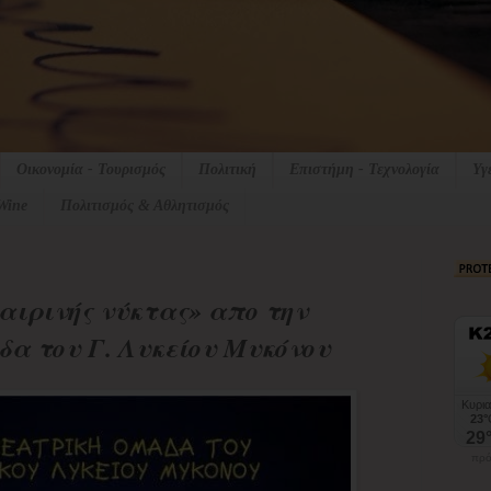
Οικονομία - Τουρισμός
Πολιτική
Επιστήμη - Τεχνολογία
Υγ
Wine
Πολιτισμός & Αθλητισμός
αιρινής νύκτας» απο την
α του Γ. Λυκείου Μυκόνου
πρό