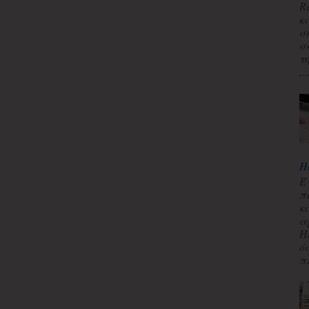
R
κ
σ
σ
τ
,..
H
Έ
π
κ
α
H
ό
πλ