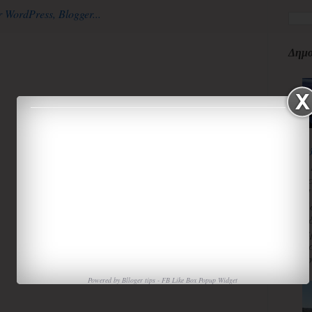
Δημο
κ
3
κ
Π
Χ
«
α
τ
ισ
Powered by
Blloger tips
-
FB Like Box Popup Widget