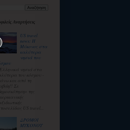
φιλείς Αναρτήσεις
US travel
news: Η
Μύκονος στα
καλύτερα
νησιά του
όσμου
 Ελληνικά νησιά στα
αλύτερα του κόσμου -
άνω και από τη
αβάη!! Σε
δημοσκόπηση» της
μερικανικής
αξιδιωτικής
τοσελίδας US travel...
ΔΡΟΜΟΙ
ΜΥΚΟΝΟΥ