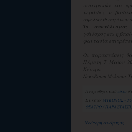
ανατροπών και «μ
νεράιδες, ο βασιλ
αφελών θεατρίνων 
To αποτέλεσμα
γάιδαρος και η βασί
φαντασία επιτρέπει 
Οι παραστάσεις θα
Πέμπτη 7 Μαΐου 201
Κέντρο.
NewsRoom Mykonos Ti
Αναρτήθηκε από
aisso
σ
Ετικέτες
ΜΥΚΟΝΟΣ - Τ
ΘΕΑΤΡΟ / ΠΑΡΑΣΤΑΣΕΙ
Νεότερη ανάρτηση