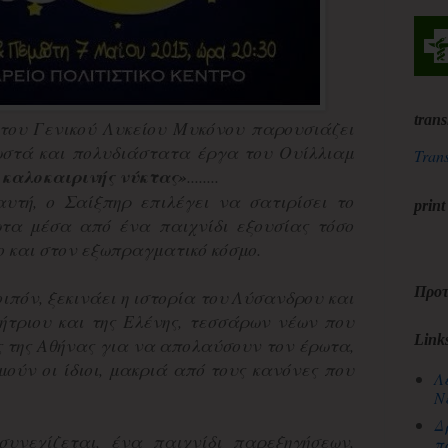
trans
του Γενικού Λυκείου Μυκόνου παρουσιάζει
ωστά και πολυδιάστατα έργα του Ουίλλιαμ
Trans
 καλοκαιρινής νύκτας»
........
υτή, ο Σαίξπηρ επιλέγει να σατιρίσει το
print
ωτα μέσα από ένα παιχνίδι εξουσίας τόσο
ο και στον εξωπραγματικό κόσμο.
Προτ
οιπόν, ξεκινάει η ιστορία του Λύσανδρου και
μήτριου και της Ελένης, τεσσάρων νέων που
Link
ς της Αθήνας για να απολαύσουν τον έρωτα,
μούν οι ίδιοι, μακριά από τους κανόνες που
Λ
Ν
Δ
συνεχίζεται, ένα παιχνίδι παρεξηγήσεων,
π