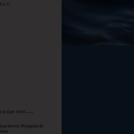
Us !!
ι η ώρα είναι ......
ερεύοντα Φαρμακεία
όνου