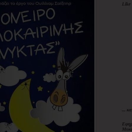
Like 
... κα
Εφημ
Μυκ