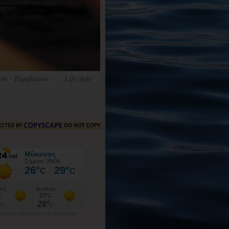
εία - Περιβάλλον
Life style
γνωση καιρού από το weather.gr