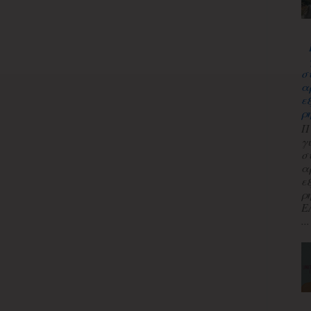
σ
α
ε
ρ
Π
γ
σ
α
ε
ρ
Ε
...