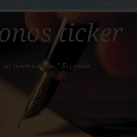
nos ticker
 της αληθείας έφυ." Ευριπίδης