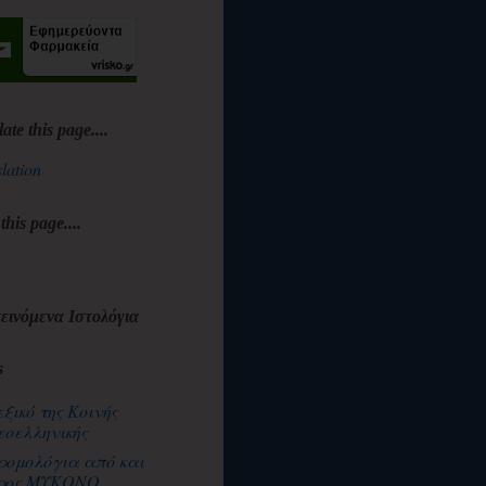
late this page....
lation
 this page....
εινόμενα Ιστολόγια
s
εξικό της Κοινής
εοελληνικής
ρομολόγια από και
ρος ΜΥΚΟΝΟ