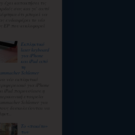
ey έχει κατακτήσει τις
αρδιές σας και γι’ αυτό
κέφτηκα ότι μπορεί να
ας ενδιαφέρει το νέο
ης EP που κυκλοφορεί
.
Εκπληκτικό
laser keyboard
για iPhone
και iPad από
τη
ammacher Schlemer
να νέο εκπληκτικό
εριφερειακό για iPhone
αι iPad παρουσίασε η
μερικανική εταιρεία
ammacher Schlemer για
σους δυσκολεύονται να
ηκτ...
Το «πακέτο»
των