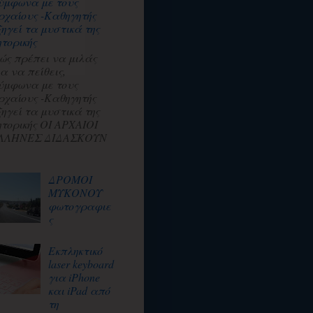
ύμφωνα με τους
ρχαίους -Καθηγητής
ξηγεί τα μυστικά της
ητορικής
ώς πρέπει να μιλάς
ια να πείθεις,
ύμφωνα με τους
ρχαίους -Καθηγητής
ξηγεί τα μυστικά της
ητορικής ΟΙ ΑΡΧΑΙΟΙ
ΛΛΗΝΕΣ ΔΙΔΑΣΚΟΥΝ
ΔΡΟΜΟΙ
ΜΥΚΟΝΟΥ
φωτογραφιε
ς
Εκπληκτικό
laser keyboard
για iPhone
και iPad από
τη