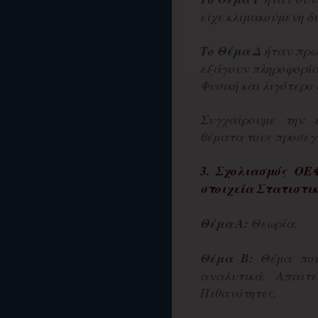
είχε κλιμακούμενη δυ
Το Θέμα Δ
ήταν πρω
εξάγουν πληροφορία
Φυσική και λιγότερο
Συγχαίρουμε την 
θέματα τους προσεγγ
3. Σχολιασμός
ΟΕ
στοιχεία Στατιστικ
Θέμα Α:
Θεωρία.
Θέμα Β:
Θέμα που 
αναλυτικά. Απαιτ
Πιθανότητες.