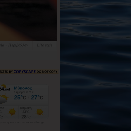
εία - Περιβάλλον
Life style
γνωση καιρού από το weather.gr