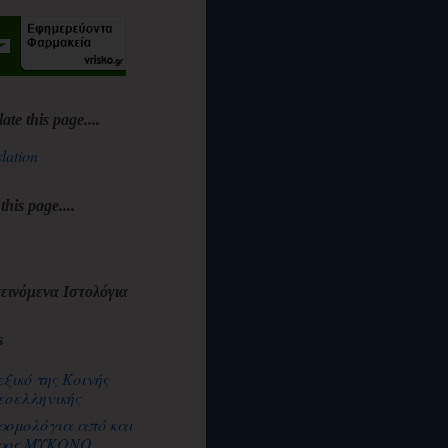
late this page....
lation
 this page....
εινόμενα Ιστολόγια
s
εξικό της Κοινής
εοελληνικής
ρομολόγια από και
ρος ΜΥΚΟΝΟ