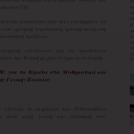
σ
σκολία (Γ4).
α
ε
ρ
τότυπο, απαιτούσε από τους υποψηφίους να
Π
 από γραφική παράσταση, κριτική σκέψη στη
γ
 ικανότητα πράξεων.
σ
α
ε
επιτροπή εξετάσεων για τα πρωτότυπα
ρ
ίζον την Φυσική με μία σύγχρονη αντίληψη.
Ε
...
ΦΕ
για τα θέματα στα
Μαθηματικά και
ής Γενικής Παιδείας
εξέταζε το κεφάλαιο των Πιθανοτήτων
εί πολύ καλή γνώση και εξάσκηση στις