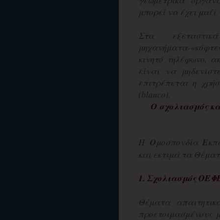
γεωμετρικά όργανα
μπορεί να έχει μαζί
Στα εξεταστι
μηχανήματα-«κόφτες
κινητό τηλέφωνο, α
είναι να μηδενιστ
επιτρέπεται η χρήσ
(blanco).
Ο σχολιασμός κα
Η
Ο
μοσπονδία
Ε
κπ
και εκτιμά τα Θέμα
1. Σχολιασμός
ΟΕΦ
Θέματα απαιτητικ
προετοιμασμένους μ