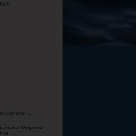
Us !!
ι η ώρα είναι ......
ερεύοντα Φαρμακεία
όνου