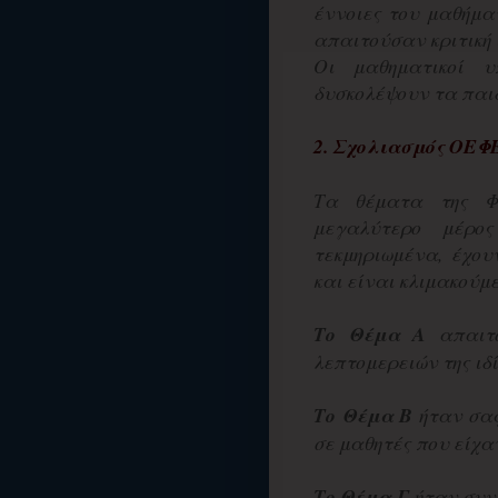
έννοιες του μαθήμα
απαιτούσαν κριτική 
Οι μαθηματικοί υ
δυσκολέψουν τα παιδ
2. Σχολιασμός
ΟΕΦ
Τα θέματα της Φυ
μεγαλύτερο μέρος
τεκμηριωμένα, έχου
και είναι κλιμακούμ
Το Θέμα Α
απαιτ
λεπτομερειών της ιδί
Το Θέμα Β
ήταν σαφ
σε μαθητές που είχα
Το Θέμα Γ
ήταν συνδ