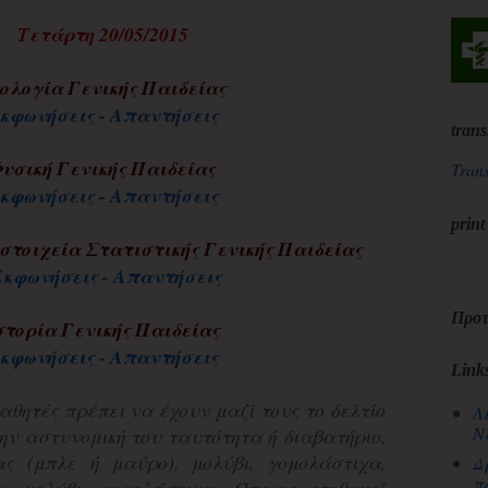
Τετάρτη 20/05/2015
ολογία Γενικής Παιδείας
κφωνήσεις
-
Απαντήσεις
trans
υσική Γενικής Παιδείας
Trans
κφωνήσεις
-
Απαντήσεις
print
στοιχεία Στατιστικής Γενικής Παιδείας
Εκφωνήσεις
-
Απαντήσεις
Προτ
στορία Γενικής Παιδείας
κφωνήσεις
-
Απαντήσεις
Link
μαθητές πρέπει να έχουν μαζί τους το δελτίο
Λ
Ν
ην αστυνομική του ταυτότητα ή διαβατήριο,
ας (μπλε ή μαύρο), μολύβι, γομολάστιχα,
Δ
π