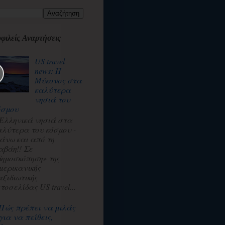
φιλείς Αναρτήσεις
US travel
news: Η
Μύκονος στα
καλύτερα
νησιά του
όσμου
 Ελληνικά νησιά στα
αλύτερα του κόσμου -
άνω και από τη
αβάη!! Σε
δημοσκόπηση» της
μερικανικής
αξιδιωτικής
τοσελίδας US travel...
Πώς πρέπει να μιλάς
για να πείθεις,