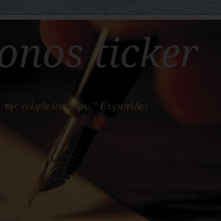
nos ticker
 της αληθείας έφυ." Ευριπίδης