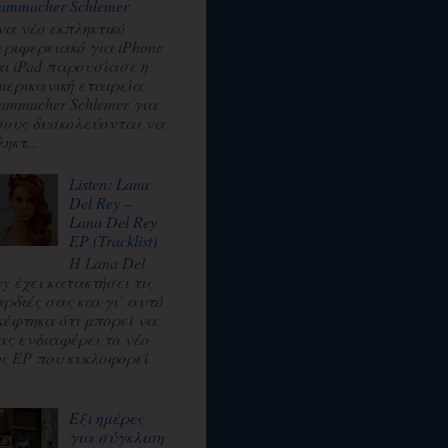
ammacher Schlemer
να νέο εκπληκτικό
εριφερειακό για iPhone
αι iPad παρουσίασε η
μερικανική εταιρεία
ammacher Schlemer για
σους δυσκολεύονται να
ηκτ...
Listen: Lana
Del Rey –
Lana Del Rey
EP (Tracklist)
Η Lana Del
ey έχει κατακτήσει τις
αρδιές σας και γι’ αυτό
κέφτηκα ότι μπορεί να
ας ενδιαφέρει το νέο
ης EP που κυκλοφορεί
.
Εξι ημέρες
για σύγκλιση