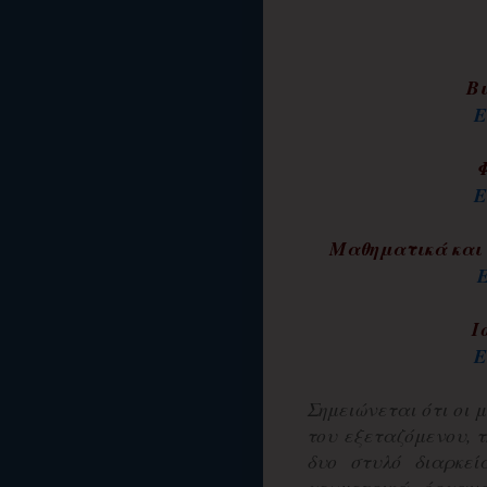
Βι
Ε
Φ
Ε
Μαθηματικά και 
Ι
Ε
Σημειώνεται ότι οι 
του εξεταζόμενου, τ
δυο στυλό διαρκεί