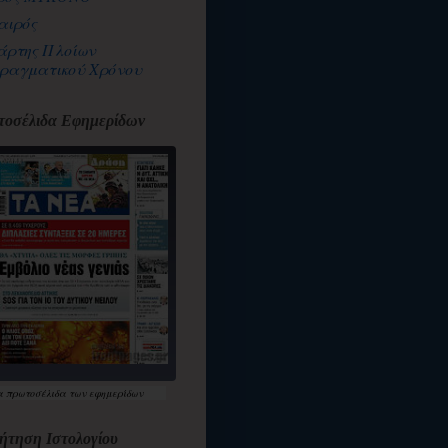
αιρός
άρτης Πλοίων
ραγματικού Χρόνου
οσέλιδα Εφημερίδων
α
πρωτοσέλιδα
των εφημερίδων
ήτηση Ιστολογίου