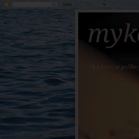
myko
"Απλούς ο μύθος