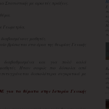
H
α Στατιστικής με αρκετές πράξεις.
Έ
π
 θέμα.
κ
α
H
ε Γεωμετρία.
ό
πλ
 διαβασμένους μαθητές.
οίο βρίσκεται στα όρια της θεωρίας Γενικής
 διαβαθμισμένα και για πολύ καλά
 μαθητές. Ήταν σαφώς πιο δύσκολα από
R
κ
επιτυγχάνεται δυσκολότερα συγκριτικά με
σ
σ
τ
ΦΕ
για τα θέματα στ
ην
Ιστορία Γενικής
,..