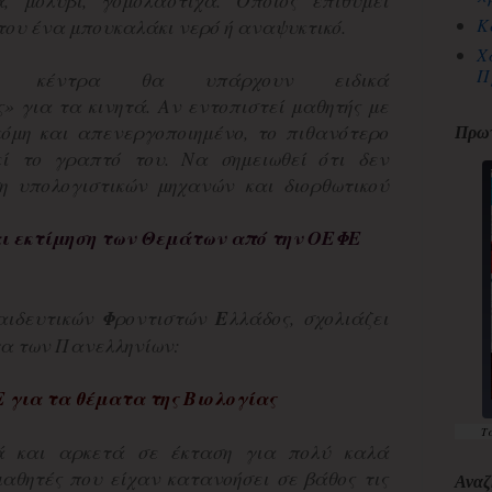
, μολύβι, γομολάστιχα. Όποιος επιθυμεί
Κ
 του ένα μπουκαλάκι νερό ή αναψυκτικό.
Χ
Π
κά κέντρα θα υπάρχουν ειδικά
» για τα κινητά. Αν εντοπιστεί μαθητής με
κόμη και απενεργοποιημένο, το πιθανότερο
Πρωτ
εί το γραπτό του. Να σημειωθεί ότι δεν
η υπολογιστικών μηχανών και διορθωτικού
ι εκτίμηση των Θεμάτων από την ΟΕΦΕ
αιδευτικών
Φ
ροντιστών
Ε
λλάδος, σχολιάζει
τα των Πανελληνίων:
Ε
για τα θέματα της Βιολογίας
Τ
ά και αρκετά σε έκταση για πολύ καλά
αθητές που είχαν κατανοήσει σε βάθος τις
Αναζ