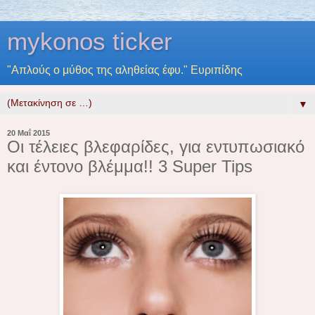
mykonos ticker
"Απλούς ο μύθος της αληθείας έφυ." Ευριπίδης
▼
20 Μαΐ 2015
Οι τέλειες βλεφαρίδες, για εντυπωσιακό
και έντονο βλέμμα!! 3 Super Tips