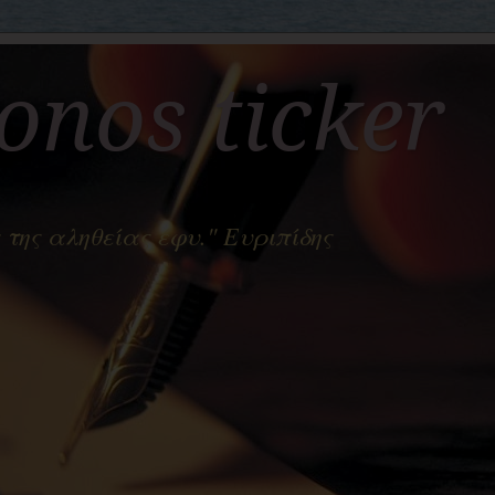
nos ticker
 της αληθείας έφυ." Ευριπίδης