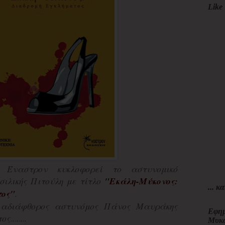
Like 
ς Έναστρον κυκλοφορεί το αστυνομικό
σιλικής Πιτούλη με τίτλο
"Εκάλη-Μύκονος:
... κα
τος"
.
ι αδιάφθορος αστυνόμος Πάνος Μαυράκης
Εφημ
........
Μυκ