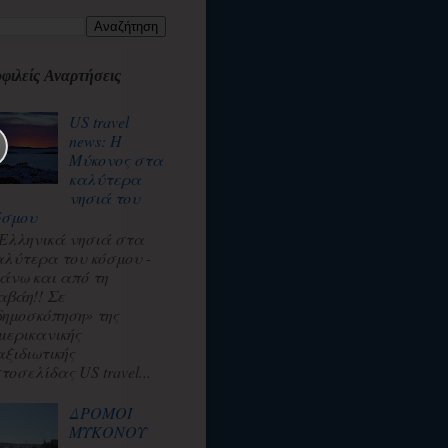
φιλείς Αναρτήσεις
US travel
news: Η
Μύκονος στα
καλύτερα
νησιά του
όσμου
 Ελληνικά νησιά στα
αλύτερα του κόσμου -
άνω και από τη
αβάη!! Σε
δημοσκόπηση» της
μερικανικής
αξιδιωτικής
τοσελίδας US travel...
ΔΡΟΜΟΙ
ΜΥΚΟΝΟΥ