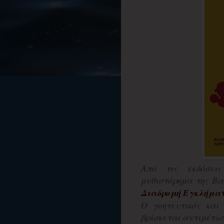
Από τις εκδόσει
μυθιστόρημα της Βα
Διαδρομή Εγκλήμα
Ο γοητευτικός κα
βρίσκεται αντιμέτωπος