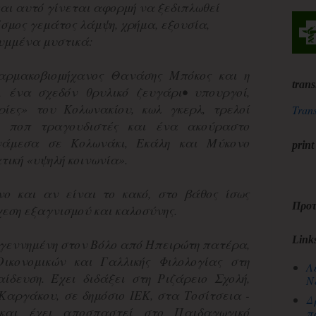
και αυτό γίνεται αφορμή να ξεδιπλωθεί
σμος γεμάτος λάμψη, χρήμα, εξουσία,
ρυμμένα μυστικά:
αρμακοβιομήχανος Θανάσης Μπόκος και η
trans
 ένα σχεδόν θρυλικό ζευγάρι• υπουργοί,
ρίες» του Κολωνακίου, κωλ γκερλ, τρελοί
Trans
οι ποπ τραγουδιστές και ένα ακούραστο
Ανάμεσα σε Κολωνάκι, Εκάλη και Μύκονο
print
τική «υψηλή κοινωνία».
ο και αν είναι το κακό, στο βάθος ίσως
Προτ
εση εξαγνισμού και καλοσύνης.
Link
 γεννημένη στον Βόλο από Ηπειρώτη πατέρα,
Οικονομικών και Γαλλικής Φιλολογίας στη
Λ
ίδευση. Έχει διδάξει στη Ριζάρειο Σχολή,
Ν
Καργάκου, σε δημόσιο ΙΕΚ, στα Τοσίτσεια -
Δ
και έχει αποσπαστεί στο Παιδαγωγικό
π