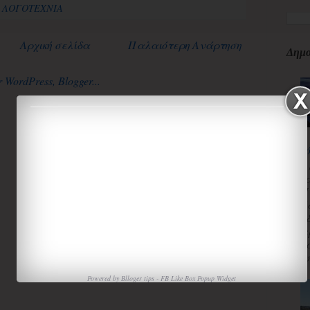
- ΛΟΓΟΤΕΧΝΙΑ
Αρχική σελίδα
Παλαιότερη Ανάρτηση
Δημο
κ
3
κ
Π
Χ
«
α
τ
ισ
Powered by
Blloger tips
-
FB Like Box Popup Widget