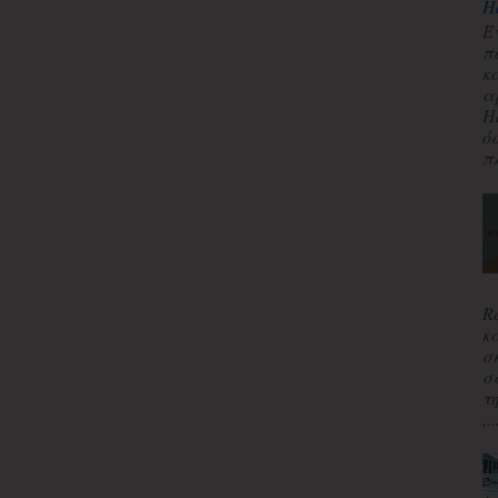
H
Έ
π
κ
α
H
ό
πλ
R
κ
σ
σ
τ
,..