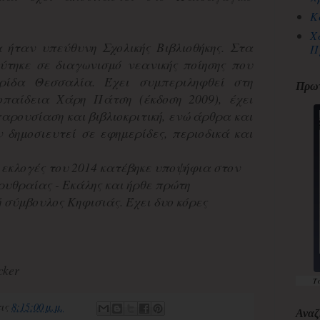
Κ
Χ
 ήταν υπεύθυνη Σχολικής Βιβλιοθήκης. Στα
Π
ύτηκε σε διαγωνισμό νεανικής ποίησης που
ρίδα Θεσσαλία. Έχει συμπεριληφθεί στη
Πρωτ
οπαίδεια Χάρη Πάτση (έκδοση 2009), έχει
παρουσίαση και βιβλιοκριτική, ενώ άρθρα και
 δημοσιευτεί σε εφημερίδες, περιοδικά και
ς εκλογές του 2014 κατέβηκε υποψήφια στον
Ερυθραίας - Εκάλης και ήρθε πρώτη
 σύμβουλος Κηφισιάς. Έχει δυο κόρες
cker
Τ
τις
8:15:00 μ.μ.
Αναζ