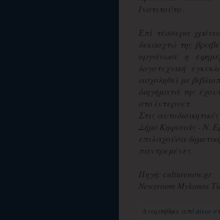
Ινστιτούτο .
Επί τέσσερα χρόνια
δεκαοχτώ της βραβε
οργάνωσε η εφημε
λογοτεχνική εγκυκλ
ασχοληθεί με βιβλιο
διηγήματά της έχουν
στο ίντερνετ.
Στις αυτοδιοικητικέ
Δήμο Κηφισιάς - Ν. 
επιλαχούσα δημοτική
παντρεμένες.
Πηγή: culturenow.gr
Newsroom Mykonos Ti
Αναρτήθηκε από
aisso
σ