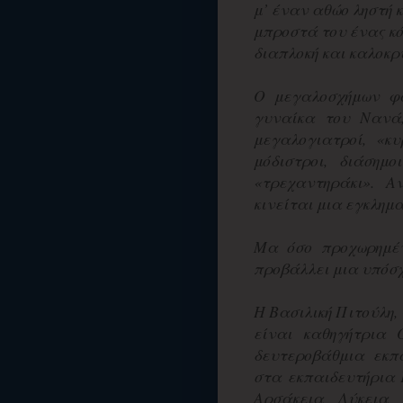
μ’ έναν αθώο ληστή 
μπροστά του ένας κό
διαπλοκή και καλοκ
Ο μεγαλοσχήμων φ
γυναίκα του Νανά,
μεγαλογιατροί, «κυ
μόδιστροι, διάσημ
«τρεχαντηράκι». 
κινείται μια εγκλημα
Μα όσο προχωρημέν
προβάλλει μια υπόσχ
Η Βασιλική Πιτούλη,
είναι καθηγήτρια 
δευτεροβάθμια εκπα
στα εκπαιδευτήρια 
Αρσάκεια Λύκεια 