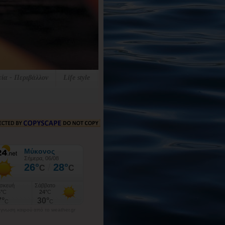
εία - Περιβάλλον
Life style
γνωση καιρού από το weather.gr