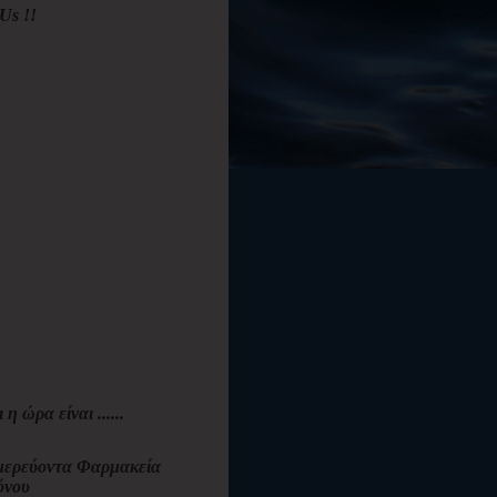
Us !!
ι η ώρα είναι ......
ερεύοντα Φαρμακεία
όνου