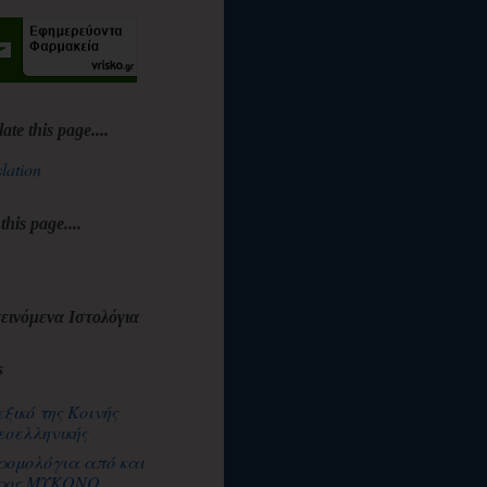
late this page....
lation
 this page....
εινόμενα Ιστολόγια
s
εξικό της Κοινής
εοελληνικής
ρομολόγια από και
ρος ΜΥΚΟΝΟ