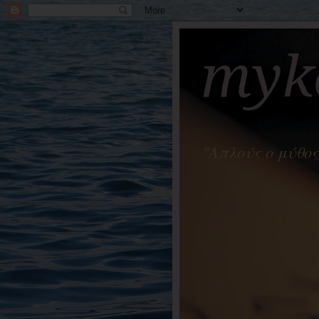
myko
"Απλούς ο μύθος