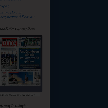
αιρός
άρτης Πλοίων
ραγματικού Χρόνου
οσέλιδα Εφημερίδων
α
πρωτοσέλιδα
των εφημερίδων
ήτηση Ιστολογίου