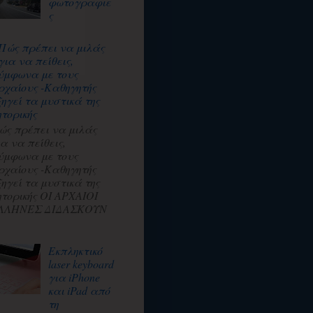
φωτογραφιε
ς
Πώς πρέπει να μιλάς
για να πείθεις,
ύμφωνα με τους
ρχαίους -Καθηγητής
ξηγεί τα μυστικά της
ητορικής
ώς πρέπει να μιλάς
ια να πείθεις,
ύμφωνα με τους
ρχαίους -Καθηγητής
ξηγεί τα μυστικά της
ητορικής ΟΙ ΑΡΧΑΙΟΙ
ΛΛΗΝΕΣ ΔΙΔΑΣΚΟΥΝ
Εκπληκτικό
laser keyboard
για iPhone
και iPad από
τη