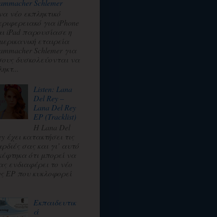
ammacher Schlemer
να νέο εκπληκτικό
εριφερειακό για iPhone
αι iPad παρουσίασε η
μερικανική εταιρεία
ammacher Schlemer για
σους δυσκολεύονται να
ηκτ...
Listen: Lana
Del Rey –
Lana Del Rey
EP (Tracklist)
Η Lana Del
ey έχει κατακτήσει τις
αρδιές σας και γι’ αυτό
κέφτηκα ότι μπορεί να
ας ενδιαφέρει το νέο
ης EP που κυκλοφορεί
.
Εκπαιδευτικ
ά