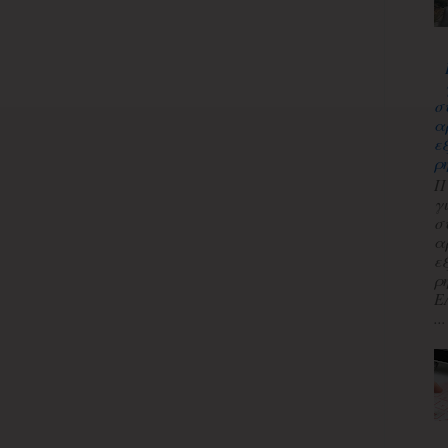
σ
α
ε
ρ
Π
γ
σ
α
ε
ρ
Ε
...