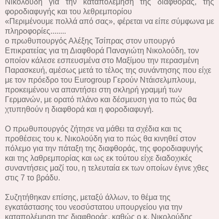
Νικολούδη για την καταπολέμηση της διαφθοράς, της
φοροδιαφυγής και του λεθρεμπορίου
«Περιμένουμε πολλά από σας», φέρεται να είπε σύμφωνα με
πληροφορίες........
ο πρωθυπουργός Αλέξης Τσίπρας στον υπουργό
Επικρατείας για τη Διαφθορά Παναγιώτη Νικολούδη, τον
οποίον κάλεσε εσπευσμένα στο Μαξίμου την περασμένη
Παρασκευή, αμέσως μετά το τέλος της συνάντησης που είχε
με τον πρόεδρο του Eurogroup Γερούν Ντάισελμπλουμ,
προκειμένου να απαντήσει στη σκληρή γραμμή των
Γερμανών, με ορατό πλάνο και δέσμευση για το πώς θα
χτυπηθούν η διαφθορά και η φοροδιαφυγή.
Ο πρωθυπουργός ζήτησε να μάθει τα σχέδια και τις
προθέσεις του κ. Νικολούδη για το πώς θα κινηθεί στον
πόλεμο για την πάταξη της διαφθοράς, της φοροδιαφυγής
και της λαθρεμπορίας και ως εκ τούτου είχε διαδοχικές
συναντήσεις μαζί του, η τελευταία εκ των οποίων έγινε χθες
στις 7 το βράδυ.
Συζητήθηκαν επίσης, μεταξύ άλλων, το θέμα της
εγκατάστασης του νεοσύστατου υπουργείου για την
καταπολέμηση της διαφθοράς, καθώς ο κ. Νικολούδης