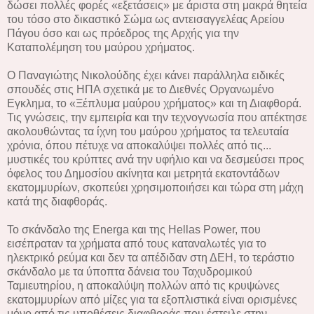
δώσει πολλές φορές «εξετάσεις» με άριστα στη μακρά θητεία
του τόσο στο δικαστικό Σώμα ως αντεισαγγελέας Αρείου
Πάγου όσο και ως πρόεδρος της Αρχής για την
Καταπολέμηση του μαύρου χρήματος.
Ο Παναγιώτης Νικολούδης έχει κάνει παράλληλα ειδικές
σπουδές στις ΗΠΑ σχετικά με το Διεθνές Οργανωμένο
Εγκλημα, το «Ξέπλυμα μαύρου χρήματος» και τη Διαφθορά.
Τις γνώσεις, την εμπειρία και την τεχνογνωσία που απέκτησε
ακολουθώντας τα ίχνη του μαύρου χρήματος τα τελευταία
χρόνια, όπου πέτυχε να αποκαλύψει πολλές από τις...
μυστικές του κρύπτες ανά την υφήλιο και να δεσμεύσει προς
όφελος του Δημοσίου ακίνητα και μετρητά εκατοντάδων
εκατομμυρίων, σκοπεύει χρησιμοποιήσει και τώρα στη μάχη
κατά της διαφθοράς.
Το σκάνδαλο της Energa και της Hellas Power, που
εισέπραταν τα χρήματα από τους καταναλωτές για το
ηλεκτρικό ρεύμα και δεν τα απέδιδαν στη ΔΕΗ, το τεράστιο
σκάνδαλο με τα ύποπτα δάνεια του Ταχυδρομικού
Ταμιευτηρίου, η αποκαλύψη πολλών από τις κρυψώνες
εκατομμυρίων από μίζες για τα εξοπλιστικά είναι ορισμένες
μόνο από τις υποθέσεις διαφθοράς που έστειλε στην