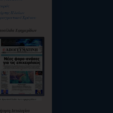
αιρός
άρτης Πλοίων
ραγματικού Χρόνου
οσέλιδα Εφημερίδων
α
πρωτοσέλιδα
των εφημερίδων
ήτηση Ιστολογίου