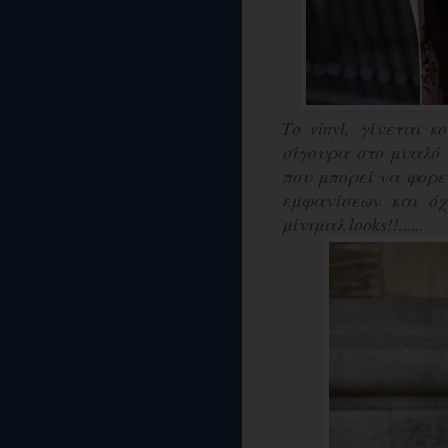
Το vinyl, γίνεται 
σίγουρα στο μυαλό 
που μπορεί να φορεθ
εμφανίσεων και όχ
μίνιμαλ looks!!......