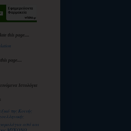
late this page....
lation
 this page....
εινόμενα Ιστολόγια
s
εξικό της Κοινής
εοελληνικής
ρομολόγια από και
ρος ΜΥΚΟΝΟ