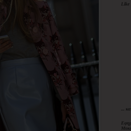
Like 
... κα
Εφημ
Μυκ