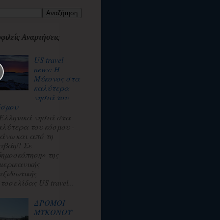
φιλείς Αναρτήσεις
US travel
news: Η
Μύκονος στα
καλύτερα
νησιά του
όσμου
 Ελληνικά νησιά στα
αλύτερα του κόσμου -
άνω και από τη
αβάη!! Σε
δημοσκόπηση» της
μερικανικής
αξιδιωτικής
τοσελίδας US travel...
ΔΡΟΜΟΙ
ΜΥΚΟΝΟΥ