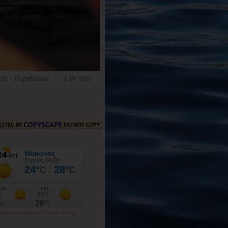
εία - Περιβάλλον
Life style
γνωση καιρού από το weather.gr