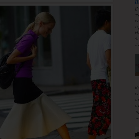
H
Έ
π
κ
α
H
ό
πλ
R
κ
σ
σ
τ
,..