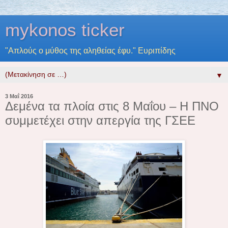
mykonos ticker
"Απλούς ο μύθος της αληθείας έφυ." Ευριπίδης
▼
3 Μαΐ 2016
Δεμένα τα πλοία στις 8 Μαΐου – Η ΠΝΟ
συμμετέχει στην απεργία της ΓΣΕΕ