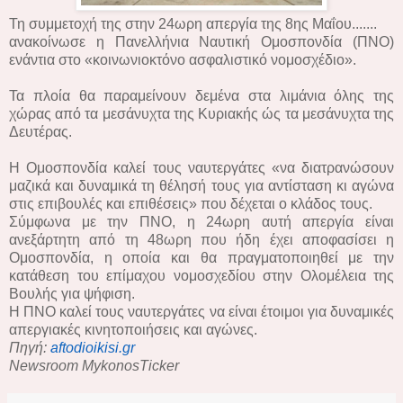
Τη συμμετοχή της στην 24ωρη απεργία της 8ης Μαΐου.......
ανακοίνωσε η Πανελλήνια Ναυτική Ομοσπονδία (ΠΝΟ)
ενάντια στο «κοινωνιοκτόνο ασφαλιστικό νομοσχέδιο».
Τα πλοία θα παραμείνουν δεμένα στα λιμάνια όλης της
χώρας από τα μεσάνυχτα της Κυριακής ώς τα μεσάνυχτα της
Δευτέρας.
Η Ομοσπονδία καλεί τους ναυτεργάτες «να διατρανώσουν
μαζικά και δυναμικά τη θέλησή τους για αντίσταση κι αγώνα
στις επιβουλές και επιθέσεις» που δέχεται ο κλάδος τους.
Σύμφωνα με την ΠΝΟ, η 24ωρη αυτή απεργία είναι
ανεξάρτητη από τη 48ωρη που ήδη έχει αποφασίσει η
Ομοσπονδία, η οποία και θα πραγματοποιηθεί με την
κατάθεση του επίμαχου νομοσχεδίου στην Ολομέλεια της
Βουλής για ψήφιση.
Η ΠΝΟ καλεί τους ναυτεργάτες να είναι έτοιμοι για δυναμικές
απεργιακές κινητοποιήσεις και αγώνες.
Πηγή:
aftodioikisi.gr
Newsroom MykonosTicker