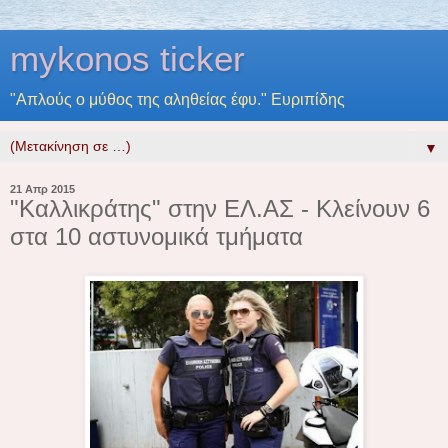
mykonos ticker
"Απλούς ο μύθος της αληθείας έφυ." Ευριπίδης
▼
21 Απρ 2015
"Καλλικράτης" στην ΕΛ.ΑΣ - Κλείνουν 6
στα 10 αστυνομικά τμήματα