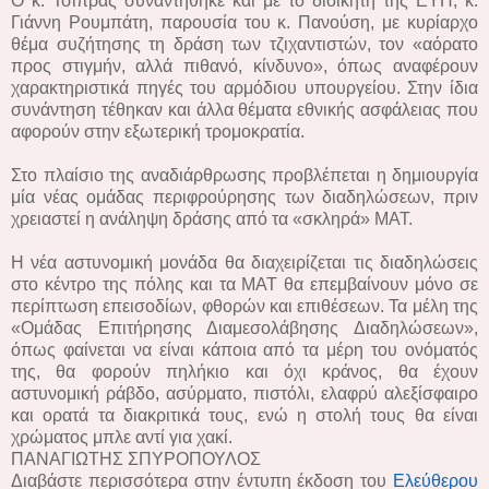
Ο κ. Τσίπρας συναντήθηκε και με το διοικητή της ΕΥΠ, κ.
Γιάννη Ρουμπάτη, παρουσία του κ. Πανούση, με κυρίαρχο
θέμα συζήτησης τη δράση των τζιχαντιστών, τον «αόρατο
προς στιγμήν, αλλά πιθανό, κίνδυνο», όπως αναφέρουν
χαρακτηριστικά πηγές του αρμόδιου υπουργείου. Στην ίδια
συνάντηση τέθηκαν και άλλα θέματα εθνικής ασφάλειας που
αφορούν στην εξωτερική τρομοκρατία.
Στο πλαίσιο της αναδιάρθρωσης προβλέπεται η δημιουργία
μία νέας ομάδας περιφρούρησης των διαδηλώσεων, πριν
χρειαστεί η ανάληψη δράσης από τα «σκληρά» ΜΑΤ.
Η νέα αστυνομική μονάδα θα διαχειρίζεται τις διαδηλώσεις
στο κέντρο της πόλης και τα ΜΑΤ θα επεμβαίνουν μόνο σε
περίπτωση επεισοδίων, φθορών και επιθέσεων. Τα μέλη της
«Ομάδας Επιτήρησης Διαμεσολάβησης Διαδηλώσεων»,
όπως φαίνεται να είναι κάποια από τα μέρη του ονόματός
της, θα φορούν πηλήκιο και όχι κράνος, θα έχουν
αστυνομική ράβδο, ασύρματο, πιστόλι, ελαφρύ αλεξίσφαιρο
και ορατά τα διακριτικά τους, ενώ η στολή τους θα είναι
χρώματος μπλε αντί για χακί.
ΠΑΝΑΓΙΩΤΗΣ ΣΠΥΡΟΠΟΥΛΟΣ
Διαβάστε περισσότερα στην έντυπη έκδοση του
Ελεύθερου