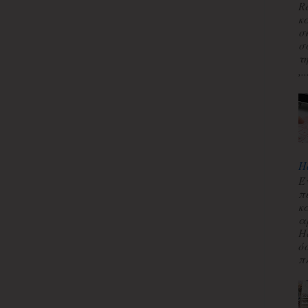
R
κ
σ
σ
τ
,..
H
Έ
π
κ
α
H
ό
πλ