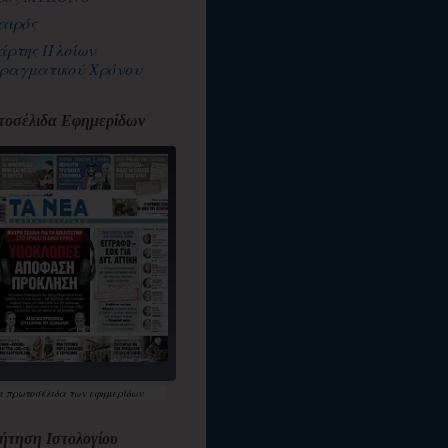
αιρός
άρτης Πλοίων
ραγματικού Χρόνου
οσέλιδα Εφημερίδων
α
πρωτοσέλιδα
των εφημερίδων
ήτηση Ιστολογίου