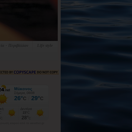
εία - Περιβάλλον
Life style
γνωση καιρού από το weather.gr