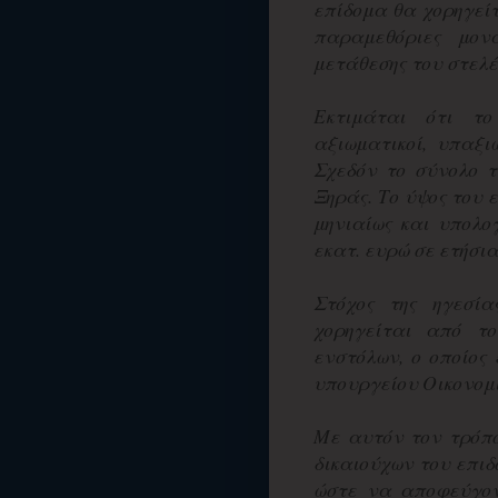
επίδομα θα χορηγείτ
παραμεθόριες μον
μετάθεσης του στελέ
Εκτιμάται ότι το
αξιωματικοί, υπαξ
Σχεδόν το σύνολο τ
Ξηράς. Το ύψος του
μηνιαίως και υπολογ
εκατ. ευρώ σε ετήσι
Στόχος της ηγεσί
χορηγείται από το
ενστόλων, ο οποίος 
υπουργείου Οικονομ
Με αυτόν τον τρόπ
δικαιούχων του επι
ώστε να αποφεύγον