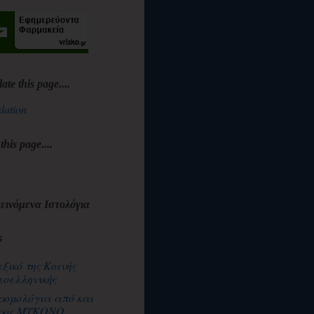
late this page....
lation
 this page....
εινόμενα Ιστολόγια
s
εξικό της Κοινής
εοελληνικής
ρομολόγια από και
ρος ΜΥΚΟΝΟ