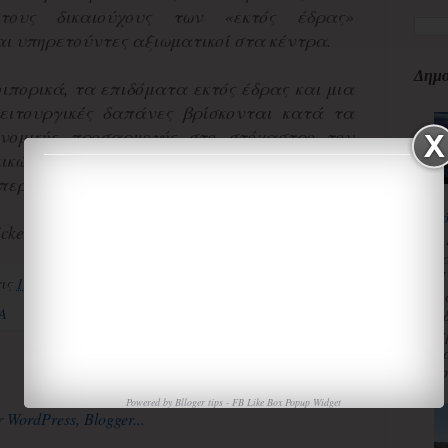
τους δικαιούχους των «εκτός έδρας»
ι υπηρετούντες αξιωματικοί στα κέντρα.
Δημο
ιπορικά, τα επιδόματα εκτός έδρας και μια
ειτουργικές δαπάνες βρίσκονται κατά τα
ονομικής προσαρμογής στο στόχαστρο του
ικών, καθώς κάθε χρόνο προϋπολογίζονται
περίπου 200 εκατ. ευρώ.
κ
cker
3
κ
Π
τις
1:10:00 μ.μ.
Χ
«
Α
α
τ
Αρχική σελίδα
Παλαιότερη Ανάρτηση
ισ
Powered by
Blloger tips
-
FB Like Box Popup Widget