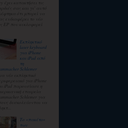
ey έχει κατακτήσει τις
αρδιές σας και γι’ αυτό
κέφτηκα ότι μπορεί να
ας ενδιαφέρει το νέο
ης EP που κυκλοφορεί
.
Εκπληκτικό
laser keyboard
για iPhone
και iPad από
τη
ammacher Schlemer
να νέο εκπληκτικό
εριφερειακό για iPhone
αι iPad παρουσίασε η
μερικανική εταιρεία
ammacher Schlemer για
σους δυσκολεύονται να
ηκτ...
Το «πακέτο»
των