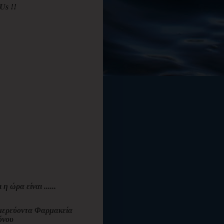
Us !!
ι η ώρα είναι ......
ερεύοντα Φαρμακεία
όνου