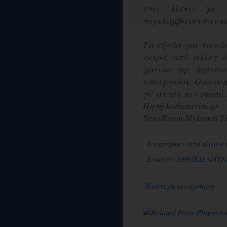
στις λίστες με 
περιλαμβάνονταν κα
Τα έξοδα για τα οδο
σειρά από άλλες λ
χρόνια της δημοσι
υπουργείου Οικονομ
γι’ αυτόν τον σκοπό 
Πηγή:kathimerini.gr
NewsRoom Mykonos Ti
Αναρτήθηκε από
aisso
σ
Ετικέτες
ΕΘΝΙΚΗ ΑΜΥΝ
Νεότερη ανάρτηση