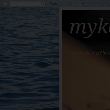
myko
"Απλούς ο μύθος