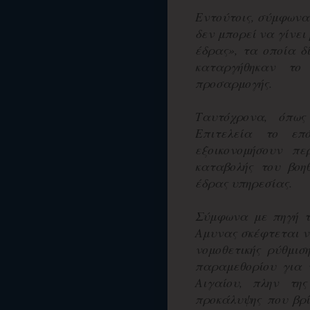
Εντούτοις, σύμφωνα 
δεν μπορεί να γίνει
έδρας», τα οποία δ
καταργήθηκαν το 
προσαρμογής.
Ταυτόχρονα, όπως
Επιτελεία το επ
εξοικονομήσουν πε
καταβολής του βοη
έδρας υπηρεσίας.
Σύμφωνα με πηγή τ
Αμυνας σκέφτεται ν
νομοθετικής ρύθμισ
παραμεθορίου για 
Αιγαίου, πλην τη
προκάλυψης που βρί