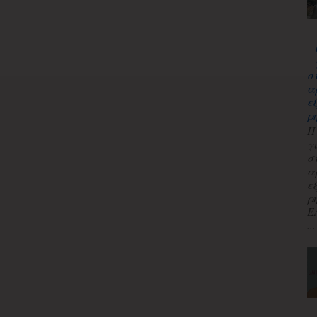
σ
α
ε
ρ
Π
γ
σ
α
ε
ρ
Ε
...