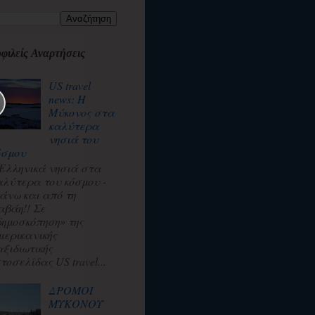
φιλείς Αναρτήσεις
US travel
news: Η
Μύκονος στα
καλύτερα
νησιά του
όσμου
 Ελληνικά νησιά στα
αλύτερα του κόσμου -
άνω και από τη
αβάη!! Σε
δημοσκόπηση» της
μερικανικής
αξιδιωτικής
τοσελίδας US travel...
ΔΡΟΜΟΙ
ΜΥΚΟΝΟΥ