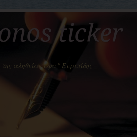
nos ticker
 της αληθείας έφυ." Ευριπίδης