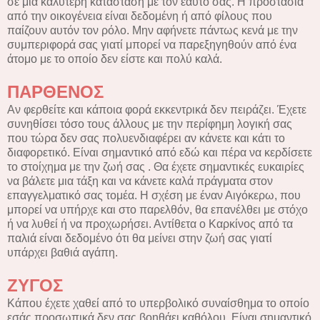
σε μια καλύτερη κατάσταση με τον εαυτό σας. Η προστασία
από την οικογένεια είναι δεδομένη ή από φίλους που
παίζουν αυτόν τον ρόλο. Μην αφήνετε πάντως κενά με την
συμπεριφορά σας γιατί μπορεί να παρεξηγηθούν από ένα
άτομο με το οποίο δεν είστε και πολύ καλά.
ΠΑΡΘΕΝΟΣ
Αν φερθείτε και κάποια φορά εκκεντρικά δεν πειράζει. Έχετε
συνηθίσει τόσο τους άλλους με την περίφημη λογική σας
που τώρα δεν σας πολυενδιαφέρει αν κάνετε και κάτι το
διαφορετικό. Είναι σημαντικό από εδώ και πέρα να κερδίσετε
το στοίχημα με την ζωή σας . Θα έχετε σημαντικές ευκαιρίες
να βάλετε μια τάξη και να κάνετε καλά πράγματα στον
επαγγελματικό σας τομέα. Η σχέση με έναν Αιγόκερω, που
μπορεί να υπήρχε και στο παρελθόν, θα επανέλθει με στόχο
ή να λυθεί ή να προχωρήσει. Αντίθετα ο Καρκίνος από τα
παλιά είναι δεδομένο ότι θα μείνει στην ζωή σας γιατί
υπάρχει βαθιά αγάπη.
ΖΥΓΟΣ
Κάπου έχετε χαθεί από το υπερβολικό συναίσθημα το οποίο
εσάς προσωπικά δεν σας βοηθάει καθόλου. Είναι σημαντικό