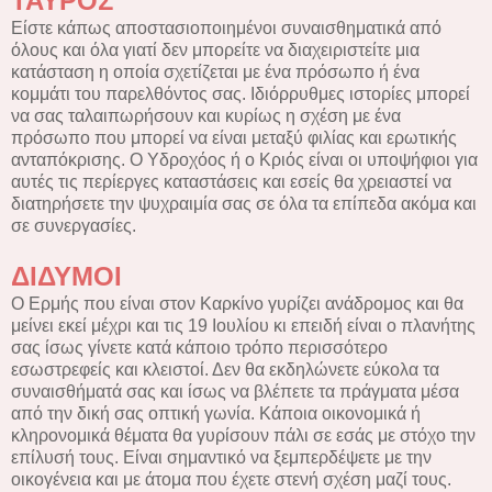
ΤΑΥΡΟΣ
Είστε κάπως αποστασιοποιημένοι συναισθηματικά από
όλους και όλα γιατί δεν μπορείτε να διαχειριστείτε μια
κατάσταση η οποία σχετίζεται με ένα πρόσωπο ή ένα
κομμάτι του παρελθόντος σας. Ιδιόρρυθμες ιστορίες μπορεί
να σας ταλαιπωρήσουν και κυρίως η σχέση με ένα
πρόσωπο που μπορεί να είναι μεταξύ φιλίας και ερωτικής
ανταπόκρισης. Ο Υδροχόος ή ο Κριός είναι οι υποψήφιοι για
αυτές τις περίεργες καταστάσεις και εσείς θα χρειαστεί να
διατηρήσετε την ψυχραιμία σας σε όλα τα επίπεδα ακόμα και
σε συνεργασίες.
ΔΙΔΥΜΟΙ
Ο Ερμής που είναι στον Καρκίνο γυρίζει ανάδρομος και θα
μείνει εκεί μέχρι και τις 19 Ιουλίου κι επειδή είναι ο πλανήτης
σας ίσως γίνετε κατά κάποιο τρόπο περισσότερο
εσωστρεφείς και κλειστοί. Δεν θα εκδηλώνετε εύκολα τα
συναισθήματά σας και ίσως να βλέπετε τα πράγματα μέσα
από την δική σας οπτική γωνία. Κάποια οικονομικά ή
κληρονομικά θέματα θα γυρίσουν πάλι σε εσάς με στόχο την
επίλυσή τους. Είναι σημαντικό να ξεμπερδέψετε με την
οικογένεια και με άτομα που έχετε στενή σχέση μαζί τους.